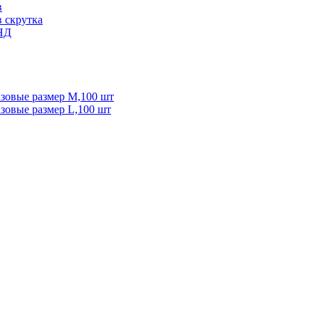
в
 скрутка
ПНД
зовые размер M,100 шт
зовые размер L,100 шт