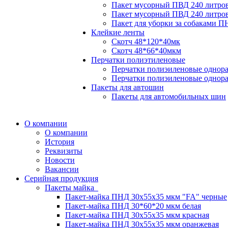
Пакет мусорный ПВД 240 литро
Пакет мусорный ПВД 240 литров
Пакет для уборки за собаками 
Клейкие ленты
Скотч 48*120*40мк
Скотч 48*66*40мкм
Перчатки полиэтиленовые
Перчатки полиэиленовые однора
Перчатки полиэиленовые однора
Пакеты для автошин
Пакеты для автомобильных шин
О компании
О компании
История
Реквизиты
Новости
Вакансии
Серийная продукция
Пакеты майка
Пакет-майка ПНД 30х55х35 мкм "FA" черные
Пакет-майка ПНД 30*60*20 мкм белая
Пакет-майка ПНД 30х55х35 мкм красная
Пакет-майка ПНД 30х55х35 мкм оранжевая