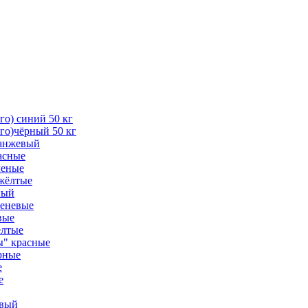
о) синий 50 кг
го)чёрный 50 кг
ранжевый
асные
леные
жёлтые
ный
реневые
вые
ёлтые
ы" красные
рные
е
е
евый