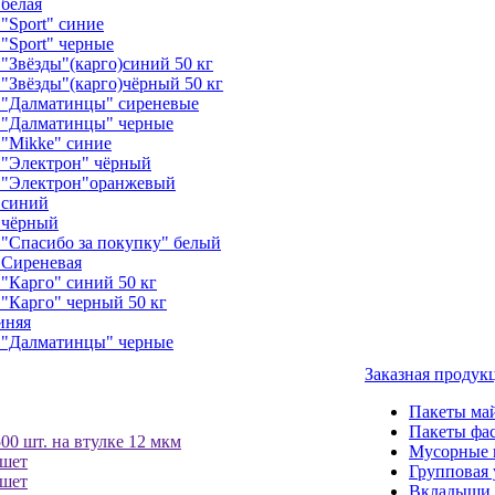
белая
"Sport" синие
"Sport" черные
"Звёзды"(карго)синий 50 кг
"Звёзды"(карго)чёрный 50 кг
 "Далматинцы" сиреневые
 "Далматинцы" черные
"Mikke" синие
 "Электрон" чёрный
 "Электрон"оранжевый
 синий
 чёрный
"Спасибо за покупку" белый
 Сиреневая
"Карго" синий 50 кг
"Карго" черный 50 кг
иняя
 "Далматинцы" черные
Заказная проду
Пакеты ма
Пакеты фа
00 шт. на втулке 12 мкм
Мусорные 
ншет
Групповая 
ншет
Вкладыши