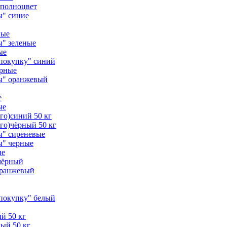
 полноцвет
ы" синие
ные
" зеленые
ые
покупку" синий
ёрные
ы" оранжевый
е
ые
го)синий 50 кг
го)чёрный 50 кг
ы" сиреневые
ы" черные
ие
чёрный
оранжевый
покупку" белый
й 50 кг
ый 50 кг