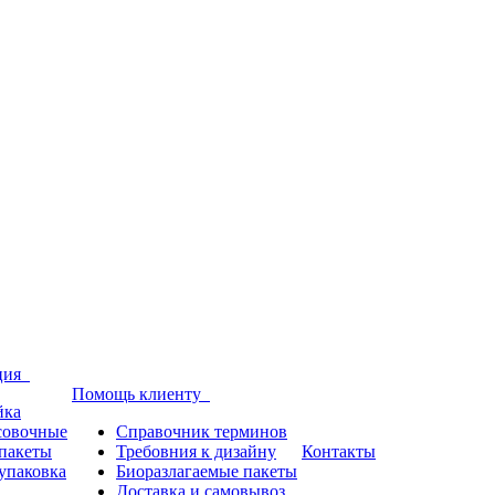
кция
Помощь клиенту
йка
совочные
Справочник терминов
пакеты
Требовния к дизайну
Контакты
упаковка
Биоразлагаемые пакеты
Доставка и самовывоз