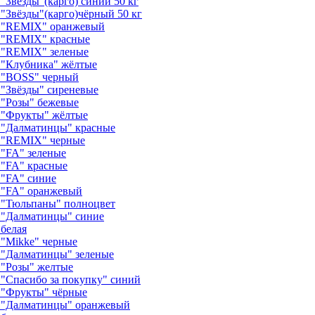
Звёзды"(карго) синий 50 кг
"Звёзды"(карго)чёрный 50 кг
м "REMIX" оранжевый
 "REMIX" красные
 "REMIX" зеленые
 "Клубника" жёлтые
 "BOSS" черный
"Звёзды" сиреневые
 "Розы" бежевые
 "Фрукты" жёлтые
 "Далматинцы" красные
 "REMIX" черные
"FA" зеленые
 "FA" красные
 "FA" синие
 "FA" оранжевый
 "Тюльпаны" полноцвет
 "Далматинцы" синие
белая
"Mikke" черные
 "Далматинцы" зеленые
 "Розы" желтые
"Спасибо за покупку" синий
 "Фрукты" чёрные
 "Далматинцы" оранжевый